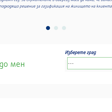
Изберете град
до мен