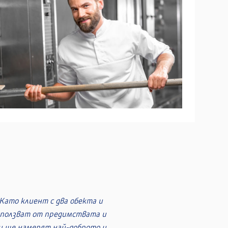
тино от електричеството.