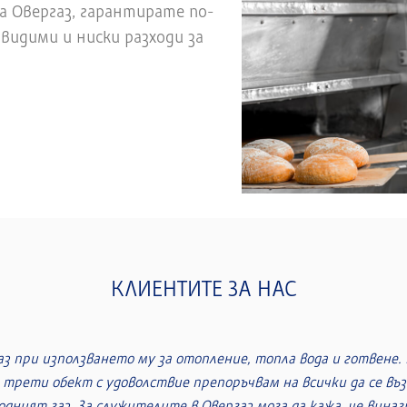
а Овергаз, гарантирате по-
видими и ниски разходи за
КЛИЕНТИТЕ ЗА НАС
ода е прекрасно, водата никога не свършва и е доста по-ев