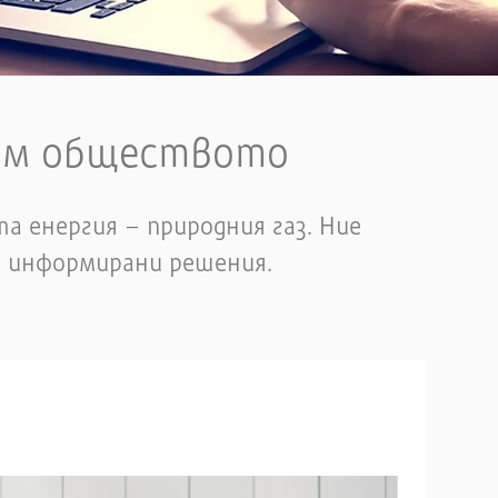
към обществото
а енергия – природния газ. Ние
т информирани решения.