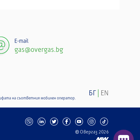
E-mail
gas@overgas.bg
БГ
|
EN
арифата на съответния мобилен оператор.
Овергаз 2026