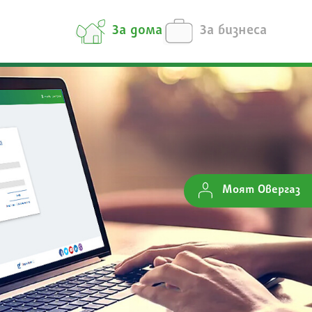
За дома
За бизнеса
Моят Овергаз