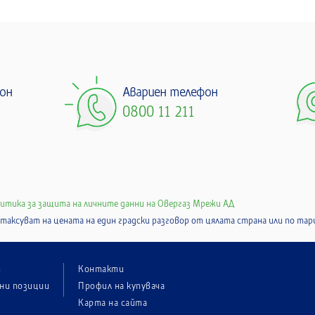
он
Авариен телефон
0800 11 211
итика за защита на личните данни на Овергаз Мрежи АД
е таксуват на цената на един градски разговор от цялата страна или по т
и
Контакти
ни позиции
Профил на купувача
Карта на сайта