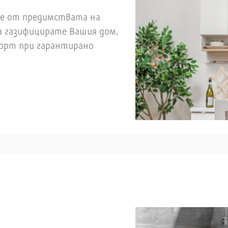
ате от предимствата на
да газифицирате Вашия дом,
форт при гарантирано