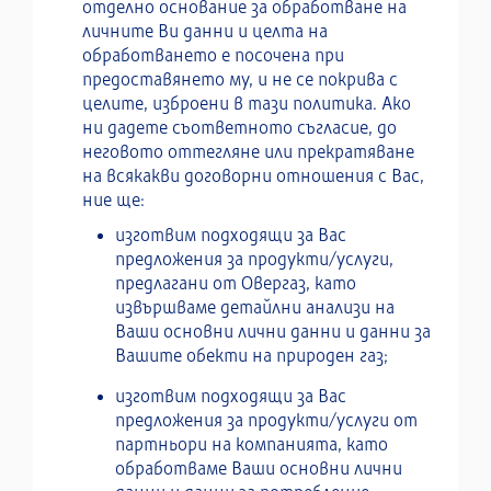
отделно основание за обработване на
личните Ви данни и целта на
обработването е посочена при
предоставянето му, и не се покрива с
целите, изброени в тази политика. Ако
ни дадете съответното съгласие, до
неговото оттегляне или прекратяване
на всякакви договорни отношения с Вас,
ние ще:
изготвим подходящи за Вас
предложения за продукти/услуги,
предлагани от Овергаз, като
извършваме детайлни анализи на
Ваши основни лични данни и данни за
Вашите обекти на природен газ;
изготвим подходящи за Вас
предложения за продукти/услуги от
партньори на компанията, като
обработваме Ваши основни лични