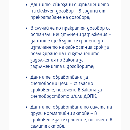
Данните, свързани с изпълнението
на сключен договор – 5 години от
прекратяване на договора;
В случай че по прекратен договор са
останали неизпълнени задължения –
данните ще бъдат съхранени до
изтичането на давностния срок за
реализиране на неизпълнените
задължения по Закона за
задълженията и договорите;
Данните, обработвани за
счетоводни цели – съгласно
сроковете, посочени в Закона за
счетоводството и/или ДОПК;
Данните, обработвани по силата на
други нормативни актове – в
сроковете за съхранение, посочени в
самите актове;