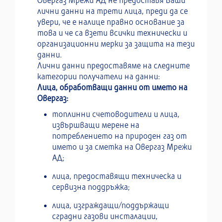
Овергаз Мрежи АД не предоставя Ваши
лични данни на трети лица, преди да се
увери, че е налице правно основание за
това и че са взети всички технически и
организационни мерки за защита на тези
данни.
Лични данни предоставяме на следните
категории получатели на данни:
Лица, обработващи данни от името на
Овергаз:
топлинни счетоводители и лица,
извършващи мерене на
потреблението на природен газ от
името и за сметка на Овергаз Мрежи
АД;
лица, предоставящи техническа и
сервизна поддръжка;
лица, изграждащи/поддържащи
сградни газови инсталации,