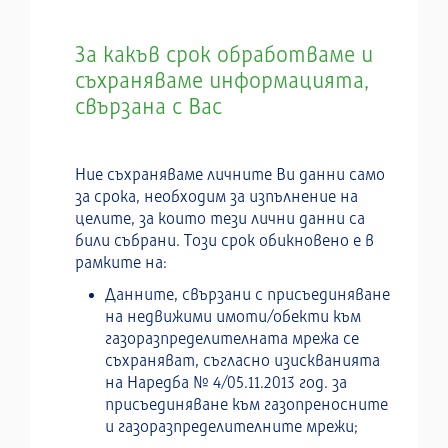
За какъв срок обработваме и
съхраняваме информацията,
свързана с Вас
Ние съхраняваме личните Ви данни само
за срока, необходим за изпълнение на
целите, за които тези лични данни са
били събрани. Този срок обикновено е в
рамките на:
Данните, свързани с присъединяване
на недвижими имоти/обекти към
газоразпределителната мрежа се
съхраняват, съгласно изискванията
на Наредба № 4/05.11.2013 год. за
присъединяване към газопреносните
и газоразпределителните мрежи;