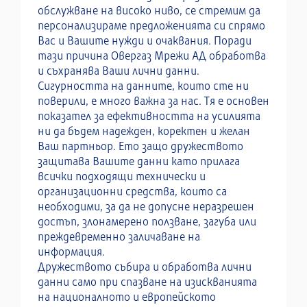
обслужване на високо ниво, се стремим да
персонализираме предложенията си спрямо
Вас и Вашите нужди и очаквания. Поради
тази причина Овергаз Мрежи АД обработва
и съхранява Ваши лични данни.
Сигурността на данните, които сте ни
поверили, е много важна за нас. Тя е основен
показател за ефективността на усилията
ни да бъдем надежден, коректен и желан
Ваш партньор. Ето защо дружеството
защитава Вашите данни като прилага
всички подходящи технически и
организационни средства, които са
необходими, за да не допусне неразрешен
достъп, злонамерено ползване, загуба или
преждевременно заличаване на
информация.
Дружеството събира и обработва лични
данни само при спазване на изискванията
на националното и европейското