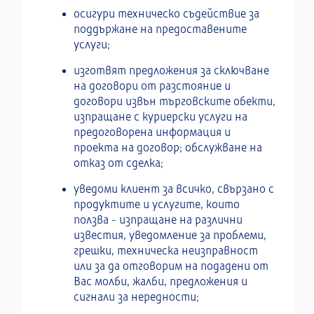
осигури техническо съдействие за
поддържане на предоставените
услуги;
изготвят предложения за сключване
на договори от разстояние и
договори извън търговските обекти,
изпращане с куриерски услуги на
предоговорена информация и
проекта на договор; обслужване на
отказ от сделка;
уведоми клиент за всичко, свързано с
продуктите и услугите, които
ползва - изпращане на различни
известия, уведомление за проблеми,
грешки, техническа неизправност
или за да отговорим на подадени от
Вас молби, жалби, предложения и
сигнали за нередности;