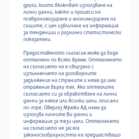
други, които включват използване на
лични данни, както и процеси на
псевдонимизиране и анонимизиране на
същите, с цел извличане на информация
за тенденции и различни статистически
показатели.
Предоставеното съгласие може да бъде
оттеглено по всяко време. Оттеглянето
на съгласието не е свързано с
изпълнението на договорните
задължения на страните и няма да има
отражение върху тях. Ако оттеглите
съгласието си за обработване на лични
данни за някоя или всички цели, описани
по-горе, Овергаз Мрежи АД няма да
използва личните Ви данни и
информация за тези цели. Оттеглянето
на съгласието не засяга
законосъобразността на предшестващо