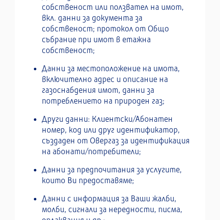
собственост или ползвател на имот,
вкл. данни за документа за
собственост; протокол от Общо
събрание при имот в етажна
собственост;
Данни за местоположение на имота,
включително адрес и описание на
газоснабдения имот, данни за
потреблението на природен газ;
Други данни: Клиентски/Абонатен
номер, код или друг идентификатор,
създаден от Овергаз за идентификация
на абонати/потребители;
Данни за предпочитания за услугите,
които Ви предоставяме;
Данни с информация за Ваши жалби,
молби, сигнали за нередности, писма,