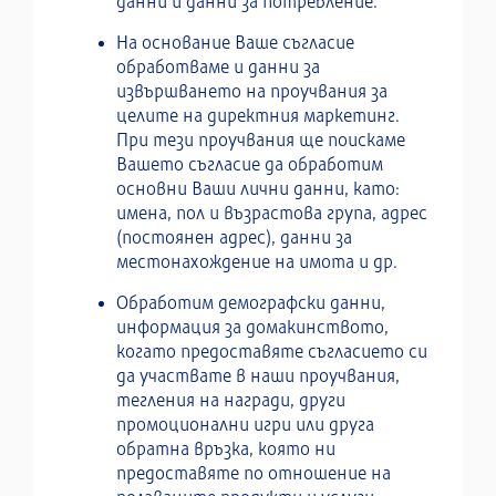
данни и данни за потребление.
На основание Ваше съгласие
обработваме и данни за
извършването на проучвания за
целите на директния маркетинг.
При тези проучвания ще поискаме
Вашето съгласие да обработим
основни Ваши лични данни, като:
имена, пол и възрастова група, адрес
(постоянен адрес), данни за
местонахождение на имота и др.
Обработим демографски данни,
информация за домакинството,
когато предоставяте съгласието си
да участвате в наши проучвания,
тегления на награди, други
промоционални игри или друга
обратна връзка, която ни
предоставяте по отношение на