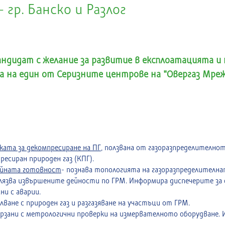
гр. Банско и Разлог
андидат с желание за развитие в експлоатацията и
а на един от Серизните центрове на "Овергаз Мрежи"
ката за декомпресиране на ПГ
, ползвана от газоразпределително
есиран природен газ (КПГ).
ийната готовност
- познава топологията на газоразпределителн
лязва извършените дейности по ГРМ. Информира диспечерите за 
ни с аварии.
лване с природен газ и разгазяване на участъци от ГРМ.
ързани с метрологични проверки на измервателното оборудване. 