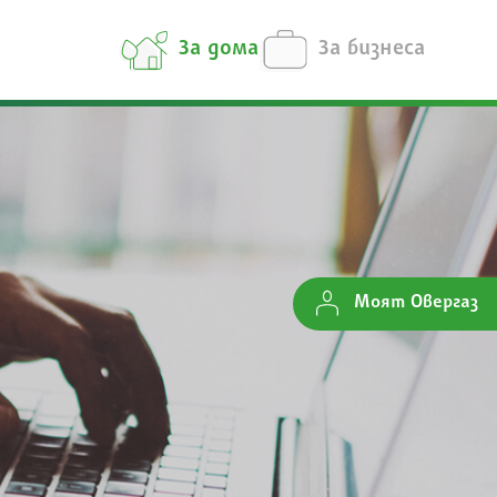
За дома
За бизнеса
Моят Овергаз