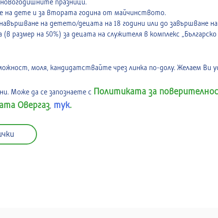
-новогодишните празници.
е на дете и за втората година от майчинството.
авършване на детето/децата на 18 години или до завършване на 
(в размер на 50%) за децата на служителя в комплекс „Българско 
жност, моля, кандидатствайте чрез линка по-долу. Желаем Ви ус
Политиката за поверителнос
и. Може да се запознаете с
пата Овергаз
тук
.
,
ички