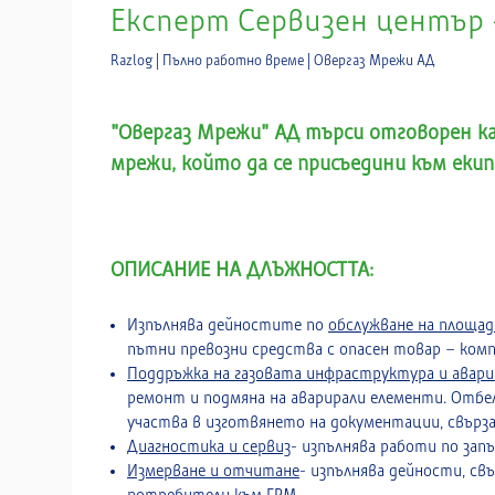
Експерт Сервизен център - 
Razlog | Пълно работно време | Овергаз Мрежи АД
"Овергаз Мрежи" АД търси отговорен к
мрежи, който да се присъедини към екип
ОПИСАНИЕ НА ДЛЪЖНОСТТА:
Изпълнява дейностите по
обслужване на площад
пътни превозни средства с опасен товар – компр
Поддръжка на газовата инфраструктура и авар
ремонт и подмяна на аварирали елементи. Отбе
участва в изготвянето на документации, свърза
Диагностика и сервиз
- изпълнява работи по запъ
Измерване и отчитане
- изпълнява дейности, св