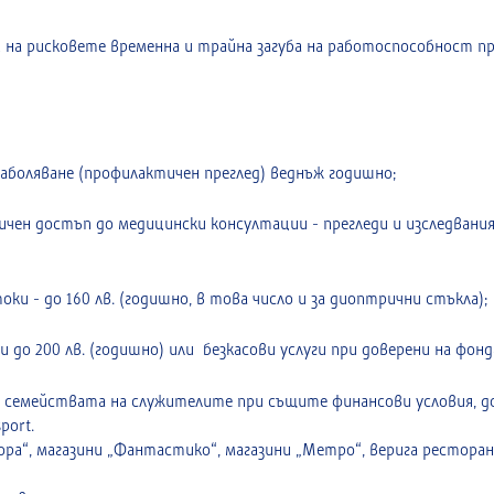
на рисковете временна и трайна загуба на работоспособност при
боляване (профилактичен преглед) веднъж годишно;
 достъп до медицински консултации - прегледи и изследвания 
 - до 160 лв. (годишно, в това число и за диоптрични стъкла);
 200 лв. (годишно) или безкасови услуги при доверени на фонда
на семействата на служителите при същите финансови условия, д
port.
а“, магазини „Фантастико“, магазини „Метро“, верига ресторанти 