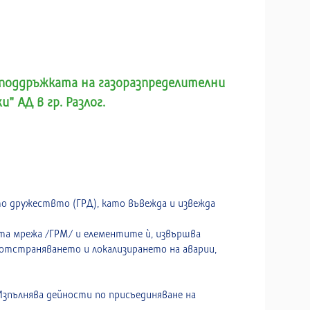
 поддръжката на газоразпределителни
 АД в гр. Разлог.
то дружествто (ГРД), като въвежда и извежда
ата мрежа /ГРМ/ и елементите й, извършва
отстраняването и локализирането на аварии,
Изпълнява дейности по присъединяване на