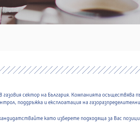
в газовия сектор на България. Компанията осъществява п
трол, поддръжка и експлоатация на газоразпределителни 
 кандидатствайте като изберете подходяща за Вас позици