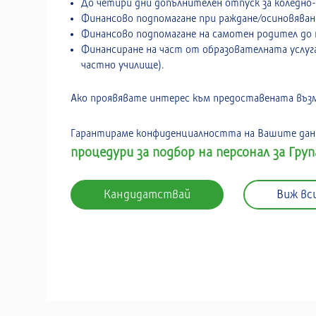
До четири дни допълнителен отпуск за коледно
Финансово подпомагане при раждане/осиновяван
Финансово подпомагане на самотен родител до н
Финансиране на част от образователната услуга 
частно училище).
Ако проявявате интерес към предоставената възмо
Гарантираме конфиденциалността на Вашите данн
процедури за подбор на персонал за Гру
Кандидатствай
Виж вс