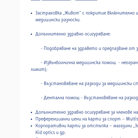
Застраховка „Живот” с покритие включително и 
медицински разноски.
Допълнително здравно осигуряване:
- Подобряване на здравето и предпазване от за
- Извънболнична медицинска помощ - неограничен
лимит);
- Възстановяване на разходи за медицински стоки
- Дентална помощ - възстановяване на разходи до
Допълнително здравно осигуряване за членове 
Преференциални цени на карти за спорт – Multis
Корпоративни карти за отстъпка – магазини „Зор
Kid optics и др.