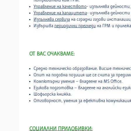
потребители към ГРМ.
Управление на качеството
- изпълнява дейности,
Управление на капацитета
- изпълнява дейности
Изпълнява сервиза
на сградни газови инсталации
Извършва
периодични прегледи
на ГРМ и прилеж
ОТ ВАС ОЧАКВАМЕ:
Средно техническо образование. Висше техничес
Опит на подобна позиция ще се счита за предим
Компютърни умения – владеене на MS Office.
Езикова подготовка – владеене на английски ези
Шофьорска книжка.
Отговорност, умения за ефективна комуникация 
СОЦИАЛНИ ПРИДОБИВКИ: