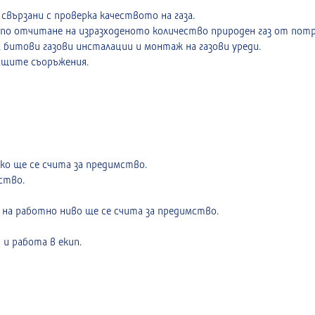
 свързани с проверка качеството на газа.
 по отчитане на изразходеното количество природен газ от потр
, битови газови инсталации и монтаж на газови уреди.
ащите съоръжения.
ко ще се счита за предимство.
ство.
к на работно ниво ще се счита за предимство.
и работа в екип.