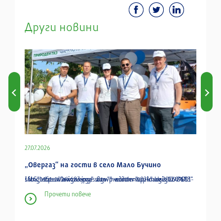
Други новини
27.07.2026
„Овергаз“ на гости в село Мало Бучино
img class="alignnone size-medium wp-image-12786" src="https:www.overgas.bgwp-contentuploads202607001-IMG_1451-1024x683.jpg" alt="" width="1024" height="683"
Прочети повече