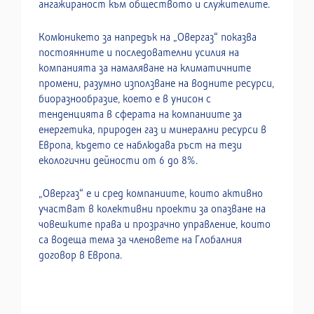
ангажираност към обществото и служителите.
Комюникето за напредък на „Овергаз“ показва
постоянните и последователни усилия на
компанията за намаляване на климатичните
промени, разумно използване на водните ресурси,
биоразнообразие, което е в унисон с
тенденцията в сферата на компаниите за
енергетика, природен газ и минерални ресурси в
Европа, където се наблюдава ръст на тези
екологични дейности от 6 до 8%.
„Овергаз“ е и сред компаниите, които активно
участват в колективни проекти за опазване на
човешките права и прозрачно управление, които
са водеща тема за членовете на Глобалния
договор в Европа.