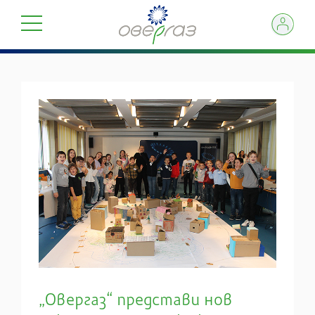
„Овергаз“ представи нов