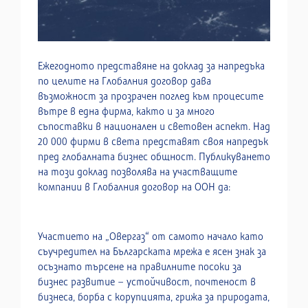
Ежегодното представяне на доклад за напредъка
по целите на Глобалния договор дава
възможност за прозрачен поглед към процесите
вътре в една фирма, както и за много
съпоставки в национален и световен аспект. Над
20 000 фирми в света представят своя напредък
пред глобалната бизнес общност. Публикуването
на този доклад позволява на участващите
компании в Глобалния договор на ООН да:
Участието на „Овергаз“ от самото начало като
съучредител на Българската мрежа е ясен знак за
осъзнато търсене на правилните посоки за
бизнес развитие – устойчивост, почтеност в
бизнеса, борба с корупцията, грижа за природата,