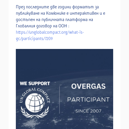
През последните две години форматът за
публикуване на Комюнике е интерактивен и е
достъпен на публичната платформа на
Глобалния договор на ООН :
https://unglobalcompact.org/what-is-
gc/participants/7209