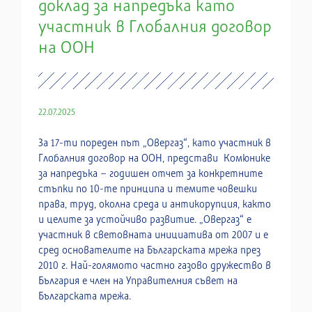
доклад за напредъка като
участник в Глобалния договор
на ООН
22.07.2025
За 17-ти пореден път „Овергаз“, като участник в
Глобалния договор на ООН, представи Комюнике
за напредъка – годишен отчет за конкретните
стъпки по 10-те принципа и темите човешки
права, труд, околна среда и антикорупция, както
и целите за устойчиво развитие. „Овергаз“ е
участник в световната инициатива от 2007 и е
сред основателите на Българската мрежа през
2010 г. Най-голямото частно газово дружество в
България е член на Управителния съвет на
Българската мрежа.