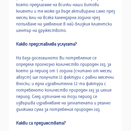
която предлагаме на всички наши битови
клиенти и тя може да бъде активирана само през
месец юли на всяка календарна година чрез
попълване на заявление в най-близкия клиентски
център на дружеството.
Какво представлява услугата?
На база досегашното Ви потребление се
определя прогнозно количество природен газ, за
което за период от 1 година (считано от месец
август) ще получите 11 фактури с равни месечни
вноски, и една изравнителна 12-та фактура с
потребеното количество природен газ за целия
период. След изтичане на този период се
извършва изравняване на заплатената и реално
дължима сума за потребения природен газ.
Какви са предимствата?