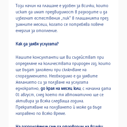
Този начин на плащане е удобен за всички, които
искат да имат предвидимост в разходите и да
избегнат естествения „пик“ в плащанията през
зимните месеци, когато се потребява повече
енергия за отопление.
Как да заявя услугата?
Нашите консултанти ще Ви съдействат при
определяне на количествата природен газ, които
ще бъдат заложени при сключване на
споразумението. Необходимо е да заявите
желанието си за ползване на услугата
еднократно,
до края на месец юли
, с начална дата
01 август, след което тя автоматично ще се
активира за всяка следваща година.
Прекратяване на ползването ѝ може да бъде
направено по всяко време.
На разположение сме да отговорим на всички