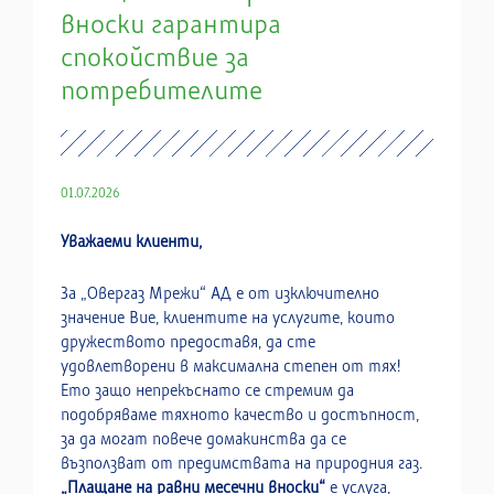
вноски гарантира
спокойствие за
потребителите
01.07.2026
Уважаеми клиенти,
За „Овергаз Мрежи“ АД е от изключително
значение Вие, клиентите на услугите, които
дружеството предоставя, да сте
удовлетворени в максимална степен от тях!
Ето защо непрекъснато се стремим да
подобряваме тяхното качество и достъпност,
за да могат повече домакинства да се
възползват от предимствата на природния газ.
„Плащане на равни месечни вноски“
е услуга,