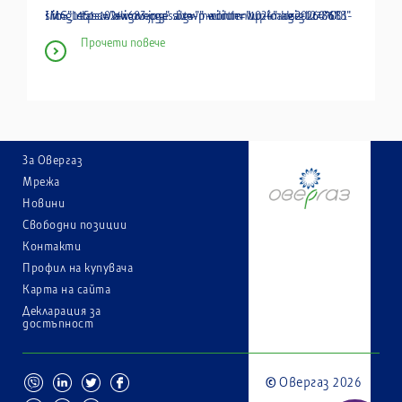
img class="alignnone size-medium wp-image-12786" src="https:www.overgas.bgwp-contentuploads202607001-IMG_1451-1024x683.jpg" alt="" width="1024" height="683"
Прочети повече
За Овергаз
Мрежа
Новини
Свободни позиции
Контакти
Профил на купувача
Карта на сайта
Декларация за
достъпност
Овергаз 2026